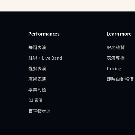
Performances
Learn more
舞蹈表演
服務總覽
駐唱・Live Band
表演專欄
醒獅表演
Pricing
魔術表演
即時自動報價
專業司儀
DJ 表演
吉祥物表演