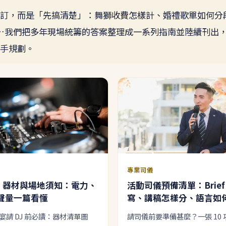
訂，而是「先搞清楚」：舞獅收費怎樣計、婚禮歌單如何分段、司
……我們把多年現場統籌的答案整理成一系列指南並陸續刊出
手規劃。
專業司儀
DJ 器材與場地須知：電力、
活動司儀預備清單：Brief
聲量一篇看懂
寫、講稿怎樣分、語言如
宴請 DJ 前必讀：器材清單圖
請司儀前要準備甚麼？一張 10 項