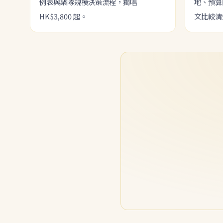
例表與樂隊規模決策流程，獨唱
地、預算
HK$3,800 起。
文比較清