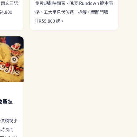
圖、兩文三語
倒數規劃時間表、晚宴 Rundown 範本表
,800
格、五大常見伏位逐一拆解，舞蹈開場
HK$5,800 起。
收費怎
起，價錢視乎
與時長而