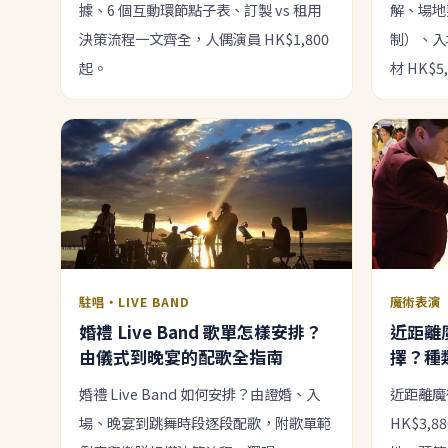
據、6 個互動環節點子表、訂製 vs 租用
解、場地
決策流程一文齊全，人偶演員 HK$1,800
制）、入場
起。
材 HK$5
駐唱・LIVE BAND
魔術表演
婚禮 Live Band 歌單怎樣安排？
近距離
由儀式到晚宴的配歌全指南
擇？種
婚禮 Live Band 如何安排？由證婚、入
近距離魔術
場、晚宴到跳舞時段逐段配歌，附歌單範
HK$3,