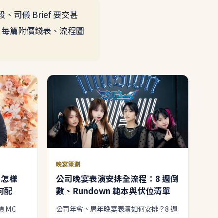
儀 Brief 要交甚
，每篇附價錢表、流程圖
晚宴策劃
 怎樣
公司晚宴表演安排全流程：8 週倒
何配
數、Rundown 範本與伏位清單
 MC
公司年會、周年晚宴表演如何安排？8 週