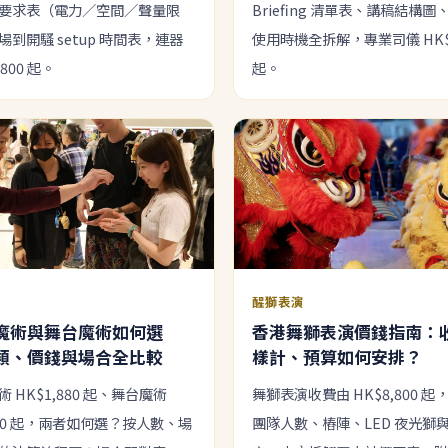
要求表（電力／空間／聲量限
Briefing 清單表、講稿結構
到開騷 setup 時間表，連器
使用時機全拆解，專業司儀 HK$4
,800 起。
起。
醒獅表演
魔術與舞台魔術如何選
香港舞獅表演價錢指南：
類、價錢與場合全比較
樣計、預算如何安排？
 HK$1,880 起、舞台魔術
舞獅表演收費由 HK$8,800 
880 起，兩者如何選？按人數、場
團隊人數、樁陣、LED 夜光獅