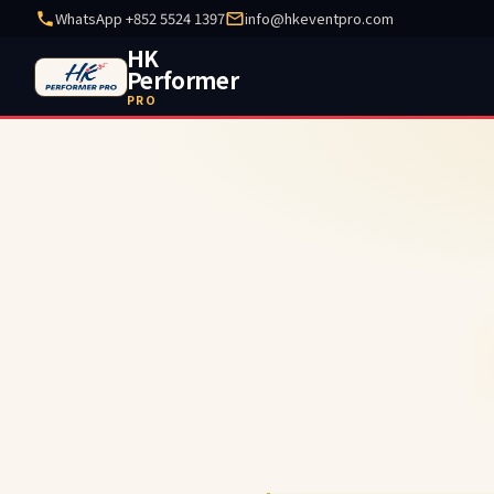
WhatsApp +852 5524 1397
info@hkeventpro.com
HK
Performer
PRO